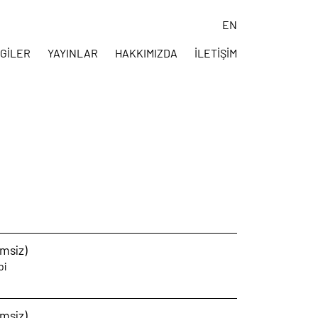
EN
GILER
YAYINLAR
HAKKIMIZDA
İLETIŞIM
imsiz)
bi
imsiz)